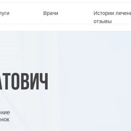
луги
Врачи
Истории лечен
отзывы
луги
Цены
Врачи
Истории лечения
отзывы
атович
ение
нок