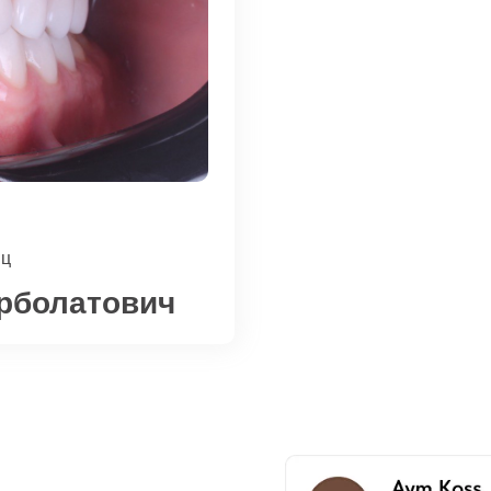
иц
рболатович